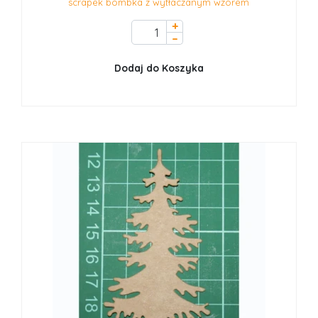
scrapek bombka z wytłaczanym wzorem
+
–
Dodaj do Koszyka