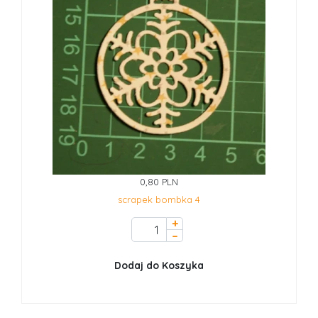
0,80 PLN
scrapek bombka 4
+
–
Dodaj do Koszyka