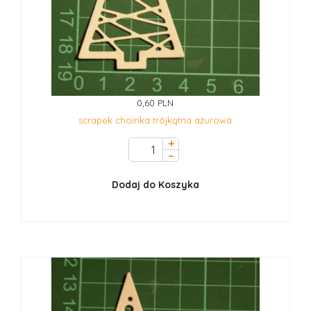
0,60 PLN
scrapek choinka trójkątna ażurowa
+
–
Dodaj do Koszyka