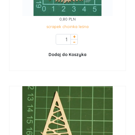
0,80 PLN
scrapek choinka leśna
+
–
Dodaj do Koszyka