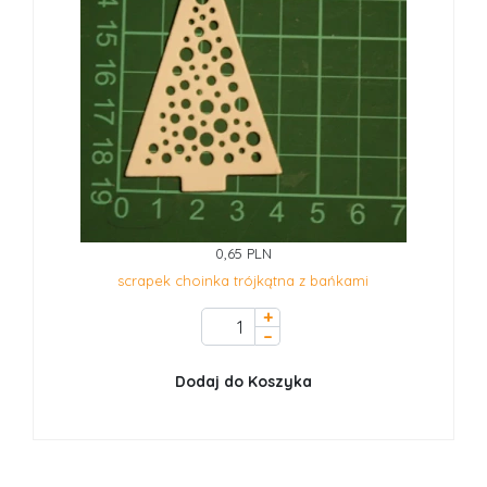
0,65 PLN
scrapek choinka trójkątna z bańkami
+
–
Dodaj do Koszyka