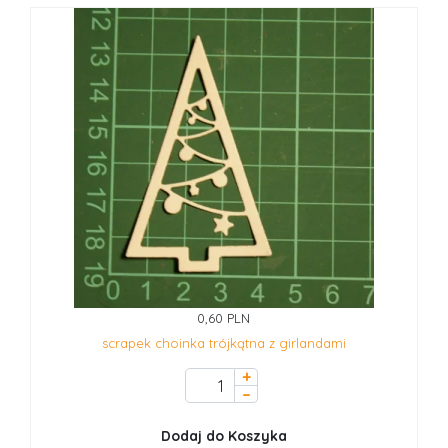
0,60 PLN
scrapek choinka trójkątna z girlandami
+
–
Dodaj do Koszyka