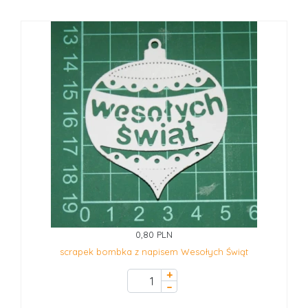
0,80 PLN
scrapek bombka z napisem Wesołych Świąt
+
–