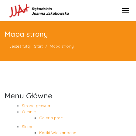
Mapa strony
Jesteś tutaj:
Start
Mapa strony
Menu Główne
Strona główna
O mnie
Galeria prac
Sklep
Kartki Wielkanocne