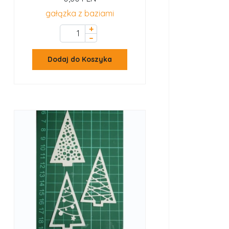
gałązka z baziami
+
–
Dodaj do Koszyka