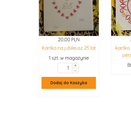
20,00 PLN
Kartka na jubileusz 25 lat
kartka
per
1 szt. w magazynie
B
+
–
Dodaj do Koszyka