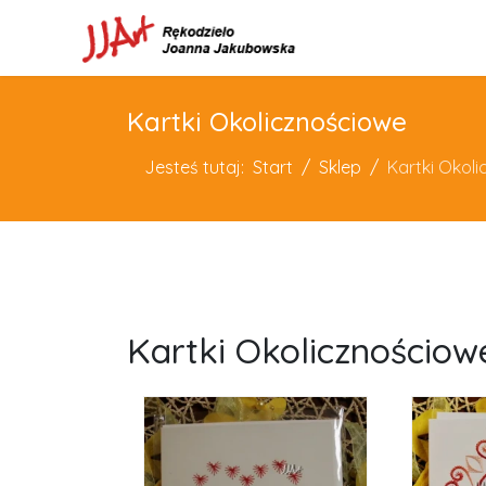
Kartki Okolicznościowe
Jesteś tutaj:
Start
Sklep
Kartki Okol
Kartki Okolicznościow