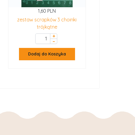
1,60 PLN
zestaw scrapków 3 choinki
trójkątne
+
–
Dodaj do Koszyka