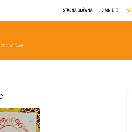
STRONA GŁÓWNA
O MNIE
SK
icznościowe
e