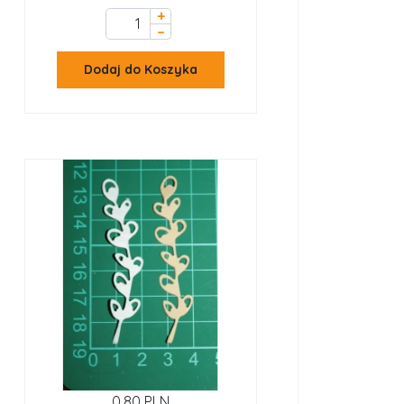
+
–
Dodaj do Koszyka
0,80 PLN