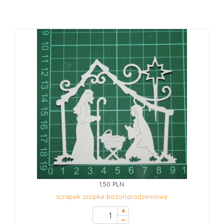
1,50 PLN
scrapek szopka bożonarodzeniowa
+
–