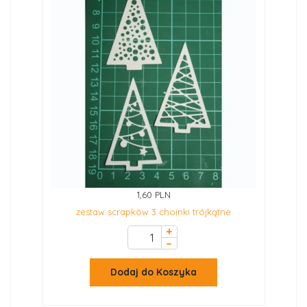
1,60 PLN
zestaw scrapków 3 choinki trójkątne
+
–
Dodaj do Koszyka