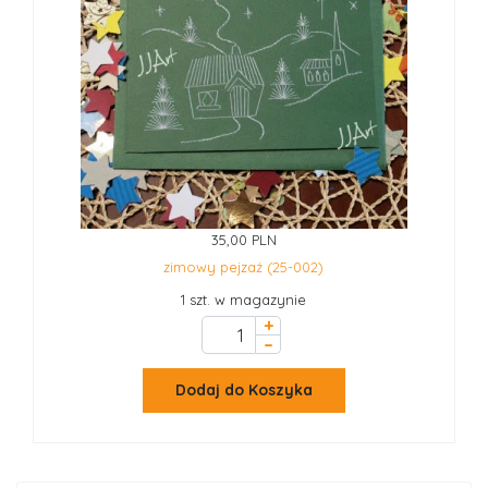
35,00 PLN
zimowy pejzaż (25-002)
1 szt. w magazynie
+
–
Dodaj do Koszyka