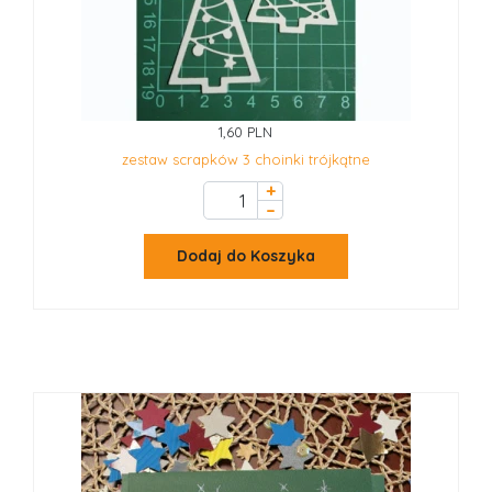
1,60 PLN
zestaw scrapków 3 choinki trójkątne
+
–
Dodaj do Koszyka