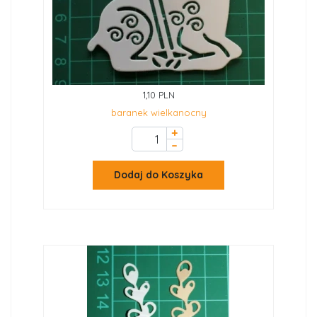
1,10 PLN
baranek wielkanocny
+
–
Dodaj do Koszyka