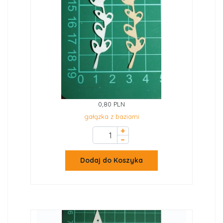
0,80 PLN
gałązka z baziami
+
–
Dodaj do Koszyka