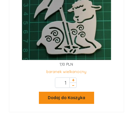
1,10 PLN
baranek wielkanocny
+
–
Dodaj do Koszyka