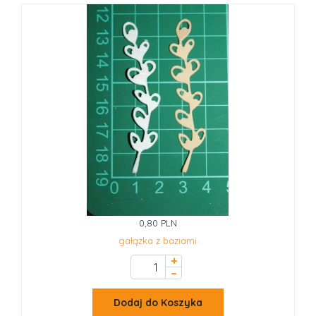
0,80 PLN
gałązka z baziami
+
–
Dodaj do Koszyka