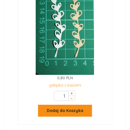
0,80 PLN
gałązka z baziami
+
–
Dodaj do Koszyka