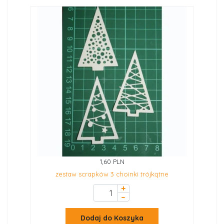
1,60 PLN
zestaw scrapków 3 choinki trójkątne
+
–
Dodaj do Koszyka