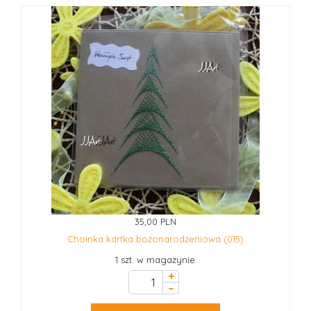
35,00 PLN
Choinka kartka bożonarodzeniowa (015)
1 szt. w magazynie
+
–