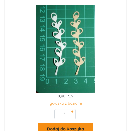
0,80 PLN
gałązka z baziami
+
–
Dodaj do Koszyka