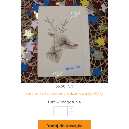
35,00 PLN
renifer kartka bożonarodzeniowa (25-007)
1 szt. w magazynie
+
–
Dodaj do Koszyka