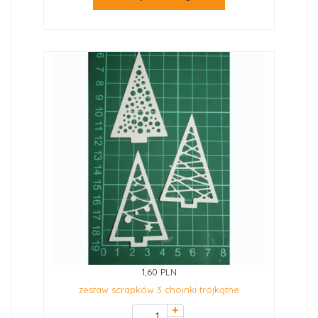
1,60 PLN
zestaw scrapków 3 choinki trójkątne
+